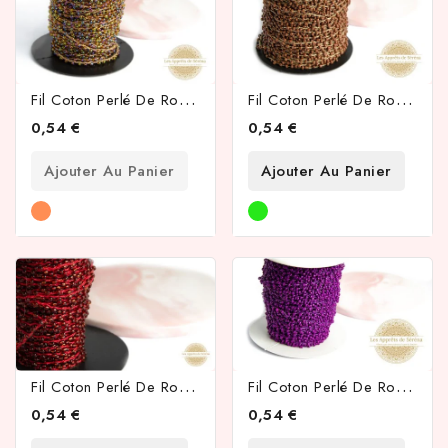
F
Il Coton Perlé De Rocailles Caméléon Irisé 2mm
F
Il Coton Perlé De Rocailles Café 2mm
0,54 €
0,54 €
Ajouter Au Panier
Ajouter Au Panier
F
Il Coton Perlé De Rocailles Rouge Griotte 2mm
F
Il Coton Perlé De Rocailles Violettes 2mm
0,54 €
0,54 €