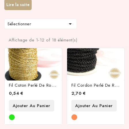
Lire la suite

Sélectionner
Affichage de 1-12 of 18 élément(s)
F
Il Coton Perlé De Rocailles Or 2mm
F
Il Cordon Perlé De Rocailles Noir
0,54 €
2,70 €
Ajouter Au Panier
Ajouter Au Panier