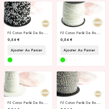
F
Il Coton Perlé De Rocailles Noir Et Blanc 2mm
F
Il Coton Perlé De Rocailles Blanc Givré 2mm
0,54 €
0,54 €
Ajouter Au Panier
Ajouter Au Panier
F
Il Coton Perlé De Rocailles Blanc Nacré 2mm
F
Il Coton Perlé De Rocailles Gris Perle 2mm