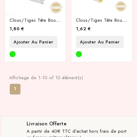
C
Lous/tiges Tête Boule 32x0.5mm En Laiton Argent
C
Lous/tiges Tête Boule 32x0.5mm En Laiton Doré
1,80 €
1,62 €
Ajouter Au Panier
Ajouter Au Panier
Affichage de 1-10 of 10 élément(s)
1
Livraison Offerte
A partir de 40€ TTC d'achat hors frais de port