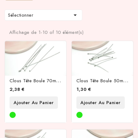

Sélectionner
Affichage de 1-10 of 10 élément(s)
C
Lous Tête Boule 70mm X 0.7mm En Acier Inoxydable 304 Couleur Acier
C
Lous Tête Boule 50mm X 0.7mm En Acier Inoxydable 304 Couleur Acier
2,38 €
1,30 €
Ajouter Au Panier
Ajouter Au Panier