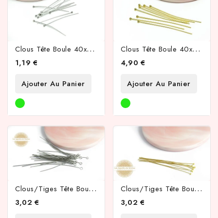
C
Lous Tête Boule 40x 0.6mm En Acier Inoxydable 304 Couleur Acier
C
Lous Tête Boule 40x 0.6mm En Acier Inoxydable 304 Plaqué Or 24k
1,19 €
4,90 €
Ajouter Au Panier
Ajouter Au Panier
C
Lous/tiges Tête Boucle 60x0.8mm En Laiton Argent
C
Lous/tiges Tête Boule 70x0.6mm En Laiton Doré
3,02 €
3,02 €