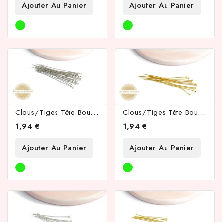
Ajouter Au Panier
Ajouter Au Panier
C
Lous/tiges Tête Boule 50x0.6mm En Laiton Argent
C
Lous/tiges Tête Boule 50x0.6mm En Laiton Doré
1,94 €
1,94 €
Ajouter Au Panier
Ajouter Au Panier