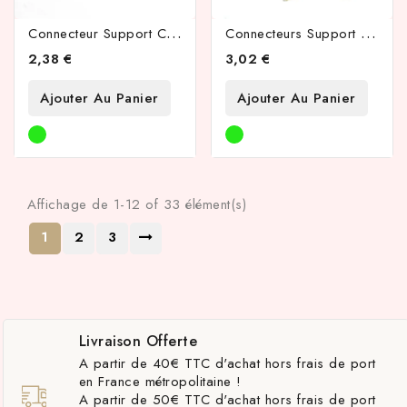
C
Onnecteur Support Cabochon 6mm Acier Inoxydable
C
Onnecteurs Support Cabochon 10mm Acier Inoxydable Or
2,38 €
3,02 €
Ajouter Au Panier
Ajouter Au Panier
Affichage de 1-12 of 33 élément(s)
1
2
3
Livraison Offerte
A partir de 40€ TTC d'achat hors frais de port
en France métropolitaine !
A partir de 50€ TTC d'achat hors frais de port