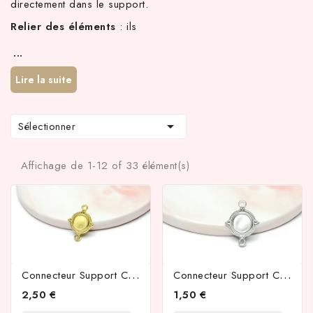
directement dans le support.
Relier des éléments
: ils
...
Lire la suite

Sélectionner
Affichage de 1-12 of 33 élément(s)
C
Onnecteur Support Cabochon 8mm Acier 304 Plaqué Or 18k
C
Onnecteur Support Cabochon 8mm Acier 304
2,50 €
1,50 €