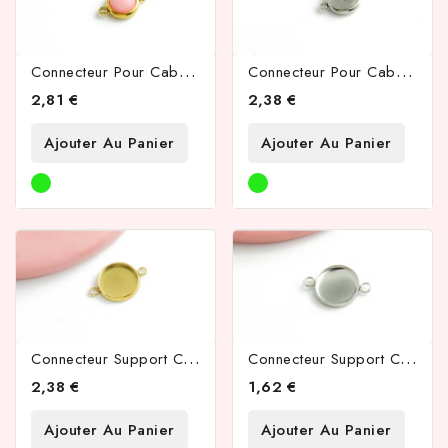
C
Onnecteur Pour Cabochon 8mm Acier Inoxydable Couleur Or
C
Onnecteur Pour Cabochon 8mm Acier Inoxydable Couleur Acier
2,81 €
2,38 €
Ajouter Au Panier
Ajouter Au Panier
C
Onnecteur Support Cabochon 12mm Acier Inoxydable Couleur Or
C
Onnecteur Support Cabochon 12mm Acier Inoxydable
2,38 €
1,62 €
Ajouter Au Panier
Ajouter Au Panier