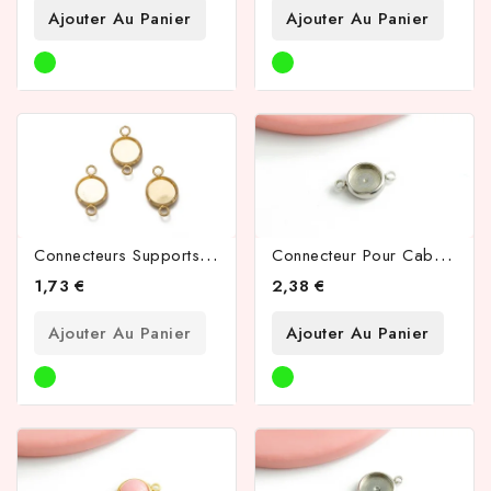
Ajouter Au Panier
Ajouter Au Panier
C
Onnecteurs Supports 10mm En Acier Inoxydable 304 Plaqué Or 18k
C
Onnecteur Pour Cabochon 10mm Acier Inoxydable Couleur Acier
1,73 €
2,38 €
Ajouter Au Panier
Ajouter Au Panier