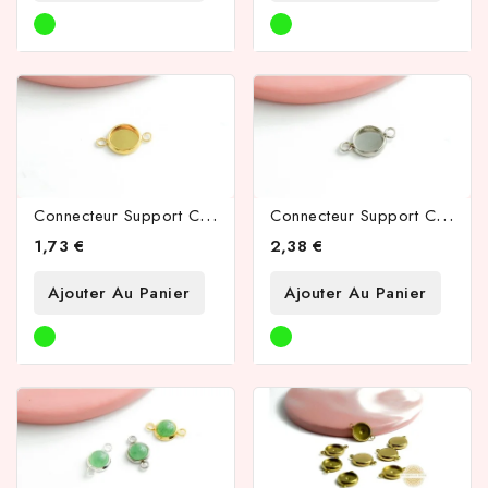
C
Onnecteur Support Cabochon 8mm Acier Inoxydable Couleur Or
C
Onnecteur Support Cabochon 8mm Acier Inoxydable
1,73 €
2,38 €
Ajouter Au Panier
Ajouter Au Panier