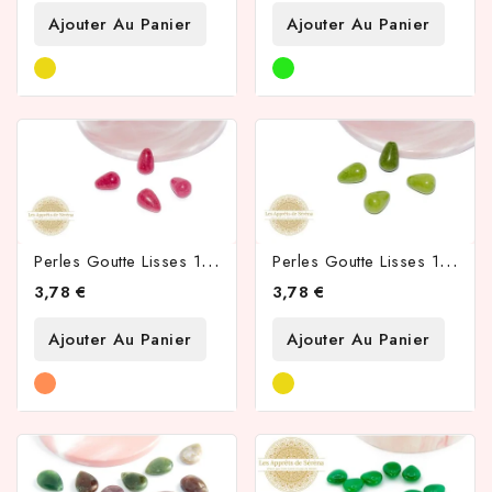
Ajouter Au Panier
Ajouter Au Panier
P
Erles Goutte Lisses 15x10mm En Jade Teintée Rose
P
Erles Goutte Lisses 15x10mm En Jade Teintée Vert Tilleul
3,78 €
3,78 €
Ajouter Au Panier
Ajouter Au Panier