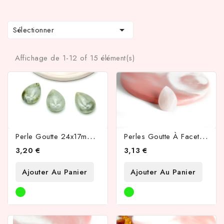

Sélectionner
Affichage de 1-12 of 15 élément(s)
TTC d'achat hors frais de port en France métropolitaine ! À par
P
Erle Goutte 24x17mm En Labradorite Naturelle
P
Erles Goutte À Facettes 24x17mm En Quartz Rose
3,20 €
3,13 €
Ajouter Au Panier
Ajouter Au Panier