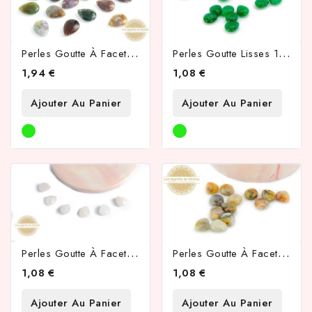
P
Erles Goutte À Facettes 20x15mm En Agate Indienne
P
Erles Goutte Lisses 12x9mm En Jade Teintée Verte
1,94 €
1,08 €
Ajouter Au Panier
Ajouter Au Panier
P
Erles Goutte À Facettes 12x9mm En Quartz Rose
P
Erles Goutte À Facettes 12x9mm En Agate Crazy Lace
1,08 €
1,08 €
Ajouter Au Panier
Ajouter Au Panier