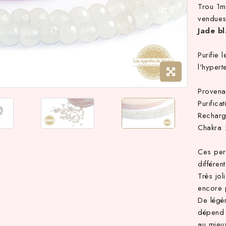
Trou 1
vendues
Jade bl
Purifie 
l'hypert
Provena
Purifica
Recharg
Chakra 
Ces perl
différen
Très jol
encore 
De légè
dépend 
au mieux