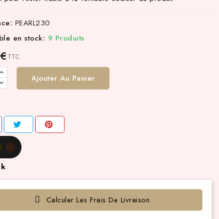
nce:
PEARL230
ble en stock:
9 Produits
 €
TTC
Ajouter Au Panier
ck
Calculer Les Frais De Livraison