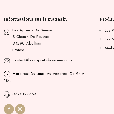
Informations sur le magasin
Produi
Les Apprêts De Séréna
Les 
3 Chemin De Pouzac
Les 
34290 Abeilhan
Meill
France
contact@lesappretsdeserena.com
Horaires: Du Lundi Au Vendredi De 9h À
18h.
0670124654