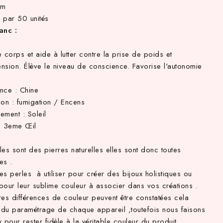
mm
 par 50 unités
anc :
le corps et aide à lutter contre la prise de poids et
ension. Élève le niveau de conscience. Favorise l'autonomie
nce : Chine
tion : fumigation / Encens
ement : Soleil
: 3eme Œil
es sont des pierres naturelles elles sont donc toutes
tes .
ies perles à utiliser pour créer des bijoux holistiques ou
pour leur sublime couleur à associer dans vos créations .
res différences de couleur peuvent être constatées cela
du paramétrage de chaque appareil ,toutefois nous faisons
 pour rester fidèle à la véritable couleur du produit