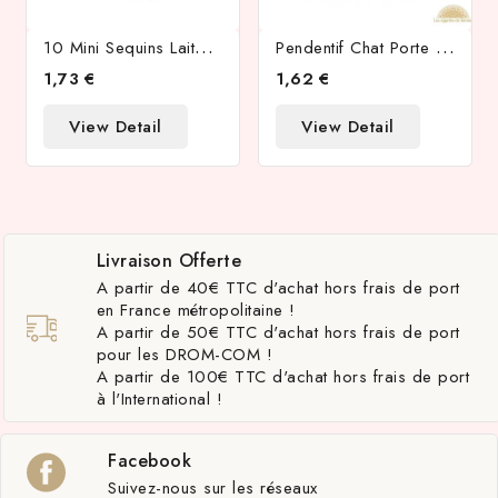
1
0 Mini Sequins Laiton Et Verre 5mm
P
Endentif Chat Porte Bonheur Maneki Neko Laiton Plaqué Or 18k
1,73 €
1,62 €
View Detail
View Detail
Livraison Offerte
A partir de 40€ TTC d'achat hors frais de port
en France métropolitaine !
A partir de 50€ TTC d'achat hors frais de port
pour les DROM-COM !
A partir de 100€ TTC d'achat hors frais de port
à l'International !
Facebook
Suivez-nous sur les réseaux