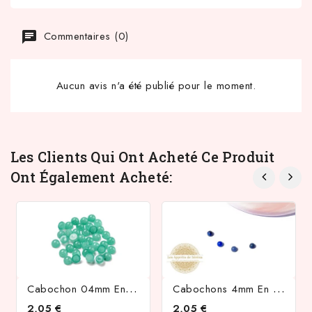
Commentaires (0)
Aucun avis n'a été publié pour le moment.
Les Clients Qui Ont Acheté Ce Produit
Ont Également Acheté:
C
Abochon 04mm En Jade Teinté Bleu Lagon
C
Abochons 4mm En Lapis Lazuli Naturel
2,05 €
2,05 €