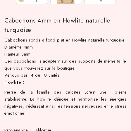
Cabochons 4mm en Howlite naturelle
turquoise
Cabochons ronds à fond plat en Howlite naturelle turquoise
Diamètre 4mm
Hauteur 3mm
Ces cabochons s'adaptent sur des supports de même taille
que vous trouverez sur la boutique
 TTC d'achat hors frais de port en France métropolitaine ! À pa
Vendus par 4 ou 10 unités
Howlite :
Pierre de la famille des calcites ,c'est une
pierre
stabilisante. La howlite dénoue et harmonise les énergies
négatives, réduisant ainsi les tensions nerveuses et le stress
émotionnel.
Provenance : Californie