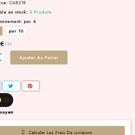
nce:
CAB318
ble en stock:
3 Produits
ionnement: par 4
par 10
 €
TTC
Ajouter Au Panier
moyen
Calculer Les Frais De Livraison