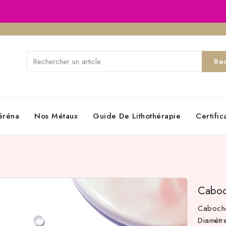
Re
éréna
Nos Métaux
Guide De Lithothérapie
Certifi
Caboc
Cabocho
Diamèt