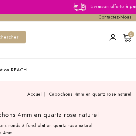
Livraison offerte à partir de 40
Contactez-Nous
0
chercher
cation REACH
Accueil
Cabochons 4mm en quartz rose naturel
hons 4mm en quartz rose naturel
ns ronds à fond plat en quartz rose naturel
re 4mm