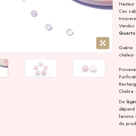
Hauteu
Ces cab
trouver
Vendus 
Quartz 
Guérie 
chaleur 
Provena
Purifica
Recharg
Chakra 
De légè
dépend 
faisons 
du produ