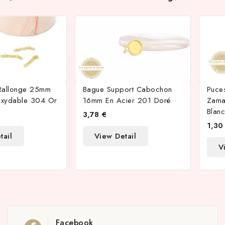
Rallonge 25mm
Bague Support Cabochon
Puce
noxydable 304 Or
16mm En Acier 201 Doré
Zama
Blanc
3,78 €
1,30
tail
View Detail
V
Facebook