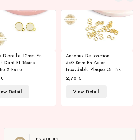
s D'oreille 12mm En
Anneaux De Jonction
k Doré Et Résine
5x0.8mm En Acier
he X Paire
Inoxydable Plaqué Or 18k
 €
2,70 €
iew Detail
View Detail
Instagram