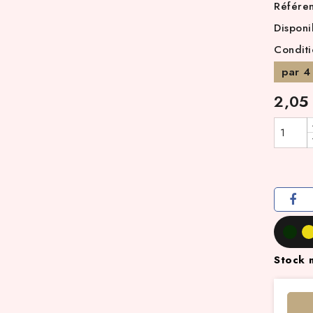
Référe
Disponi
Condit
par 4
2,05
Stock 