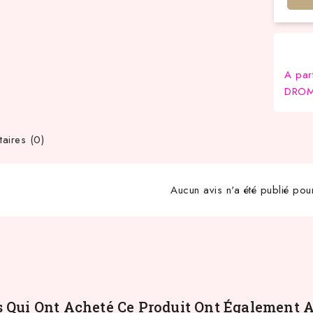
A par
DROM-
ires (0)
Aucun avis n'a été publié pou
s Qui Ont Acheté Ce Produit Ont Également A