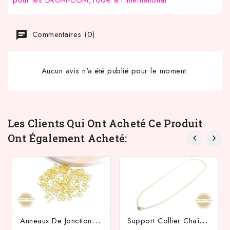
Commentaires (0)
Aucun avis n'a été publié pour le moment.
Les Clients Qui Ont Acheté Ce Produit
Ont Également Acheté:
A
Nneaux De Jonction 4x0.5mm En Laiton
S
Upport Collier Chaîne 50cm Avec Rallonge 5cm Acier Inoxydable Or