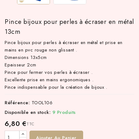
Pince bijoux pour perles à écraser en métal
13cm
Pince bijoux pour perles à écraser en métal et prise en
mains en pvc rouge non glissant .
Dimensions 13x5cm
Epaisseur 2cm
Pince pour fermer vos perles à écraser .
 TTC d'achat hors frais de port en France métropolitaine ! À pa
Excellente prise en mains ergonomiques .
Pince indispensable pour la création de bijoux .
Référence:
TOOL106
Disponible en stock:
9 Produits
6,80 €
TTC
Ajouter Au Panier