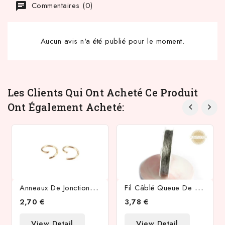
Commentaires (0)
Aucun avis n'a été publié pour le moment.
Les Clients Qui Ont Acheté Ce Produit
Ont Également Acheté:
A
Nneaux De Jonction 5x06mm En Acier Inoxydable 304 Doré
F
Il Câblé Queue De Tigre En Acier Inoxydable 0.8mm X 18 M
2,70 €
3,78 €
View Detail
View Detail