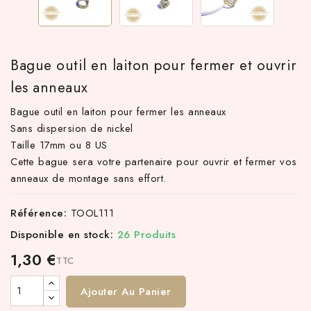
Bague outil en laiton pour fermer et ouvrir
les anneaux
Bague outil en laiton pour fermer les anneaux
Sans dispersion de nickel
Taille 17mm ou 8 US
Cette bague sera votre partenaire pour ouvrir et fermer vos
 TTC d'achat hors frais de port en France métropolitaine ! À pa
anneaux de montage sans effort.
Référence:
TOOL111
Disponible en stock:
26 Produits
1,30 €
TTC
Ajouter Au Panier