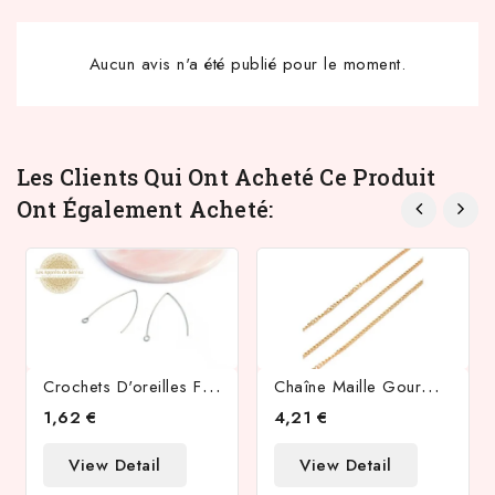
Aucun avis n'a été publié pour le moment.
Les Clients Qui Ont Acheté Ce Produit
Ont Également Acheté:
C
Rochets D'oreilles Furcula En Acier 304 Couleur Acier
C
Haîne Maille Gourmette 2.5x1.8mm En Acier Inoxydable Plaqué Or 18k
1,62 €
4,21 €
View Detail
View Detail