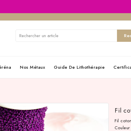
Re
éréna
Nos Métaux
Guide De Lithothérapie
Certifi
Fil c
Fil cot
Couleur 