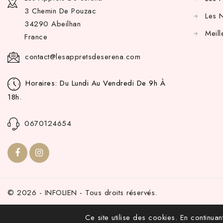
3 Chemin De Pouzac
Les 
34290 Abeilhan
Meill
France
contact@lesappretsdeserena.com
Horaires: Du Lundi Au Vendredi De 9h À
18h.
0670124654
© 2026 - INFOLIEN - Tous droits réservés.
Ce site utilise des cookies. En continuant