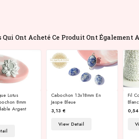
s Qui Ont Acheté Ce Produit Ont Également A
ue Lotus
Cabochon 13x18mm En
Fil C
abochon 8mm
Jaspe Bleue
Blan
dable Argent
3,13 €
0,54
View Detail
V
tail