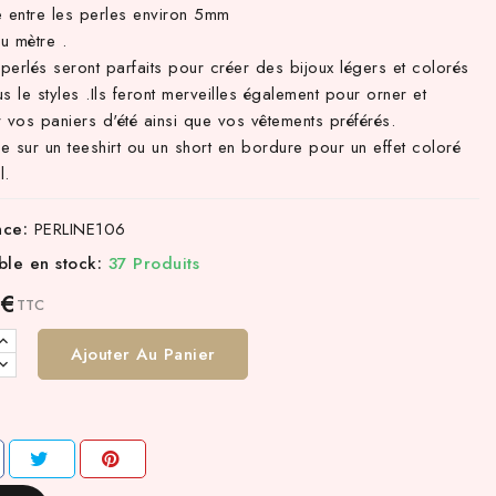
e entre les perles environ 5mm
u mètre .
 perlés seront parfaits pour créer des bijoux légers et colorés
s le styles .Ils feront merveilles également pour orner et
 vos paniers d'été ainsi que vos vêtements préférés.
 sur un teeshirt ou un short en bordure pour un effet coloré
l.
nce:
PERLINE106
ble en stock:
37 Produits
 €
TTC
Ajouter Au Panier