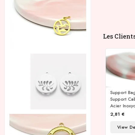
Les Client
Support Bag
Support C
Acier Inoxy
2,81 €
View De