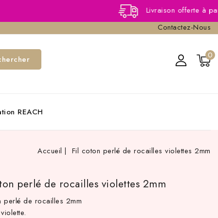
Livraison offerte à partir de 4
Contactez-Nous
0
chercher
cation REACH
Accueil
Fil coton perlé de rocailles violettes 2mm
oton perlé de rocailles violettes 2mm
on perlé de rocailles 2mm
violette.