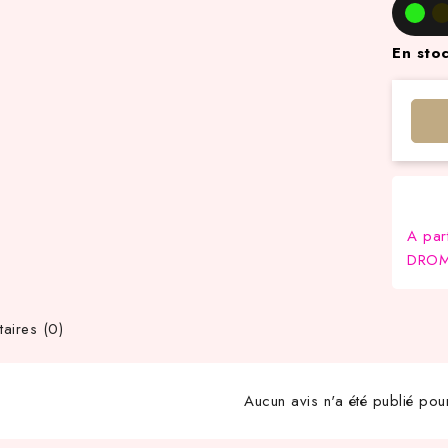
En sto
A par
DROM-
ires (0)
Aucun avis n'a été publié pou