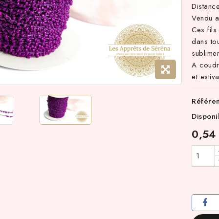
Distanc
Vendu a
Ces fils
dans tou
sublimer
A coudre
et estiva
Référe
Disponi
0,54