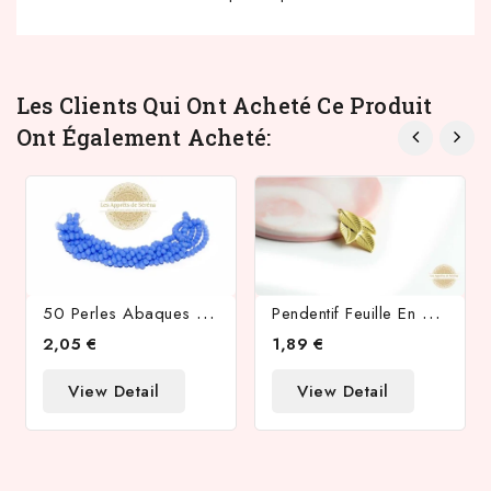
Les Clients Qui Ont Acheté Ce Produit
Ont Également Acheté:
5
0 Perles Abaques À Facettes 6x5mm Pervenche
P
Endentif Feuille En Acier Inoxydable Plaqué Or 18k
2,05 €
1,89 €
View Detail
View Detail