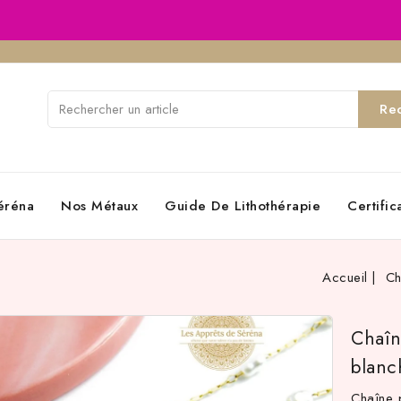
Re
éréna
Nos Métaux
Guide De Lithothérapie
Certifi
Accueil
Ch
Chaîn
blanc
Chaîne 