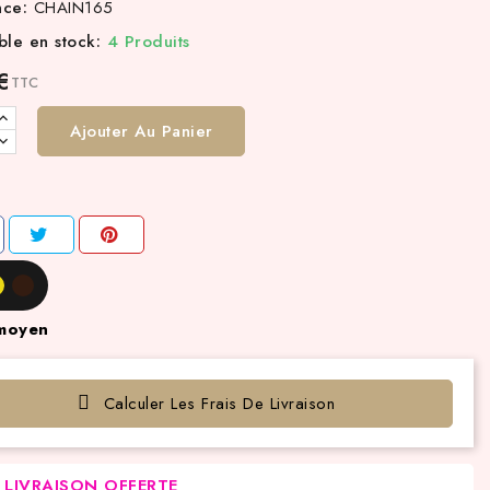
nce:
CHAIN165
ble en stock:
4 Produits
€
TTC
Ajouter Au Panier
moyen
Calculer Les Frais De Livraison
LIVRAISON OFFERTE