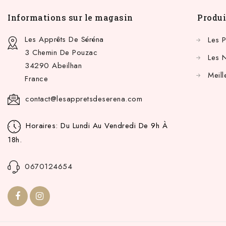
Informations sur le magasin
Produi
Les Apprêts De Séréna
Les 
3 Chemin De Pouzac
Les 
34290 Abeilhan
Meill
France
contact@lesappretsdeserena.com
Horaires: Du Lundi Au Vendredi De 9h À
18h.
0670124654