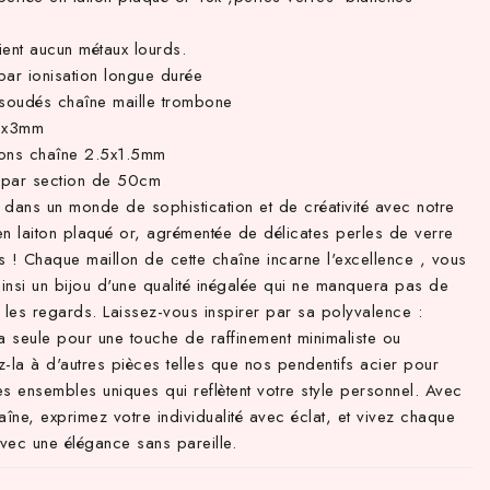
ient aucun métaux lourds.
par ionisation longue durée
 soudés chaîne maille trombone
 5x3mm
ons chaîne 2.5x1.5mm
par section de 50cm
 dans un monde de sophistication et de créativité avec notre
en laiton plaqué or, agrémentée de délicates perles de verre
s ! Chaque maillon de cette chaîne incarne l'excellence , vous
ainsi un bijou d'une qualité inégalée qui ne manquera pas de
 les regards. Laissez-vous inspirer par sa polyvalence :
a seule pour une touche de raffinement minimaliste ou
-la à d'autres pièces telles que nos pendentifs acier pour
s ensembles uniques qui reflètent votre style personnel. Avec
aîne, exprimez votre individualité avec éclat, et vivez chaque
avec une élégance sans pareille.