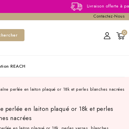
Livraison offerte à partir de 40,
Contactez-Nous
0
chercher
cation REACH
aîne perlée en laiton plaqué or 18k et perles blanches nacrées
e perlée en laiton plaqué or 18k et perles
hes nacrées
perlée en laiton plaqué or 18k ,perles verres blanches