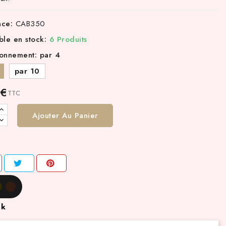
nce:
CAB350
ble en stock:
6 Produits
ionnement: par 4
par 10
 €
TTC
Ajouter Au Panier
ck