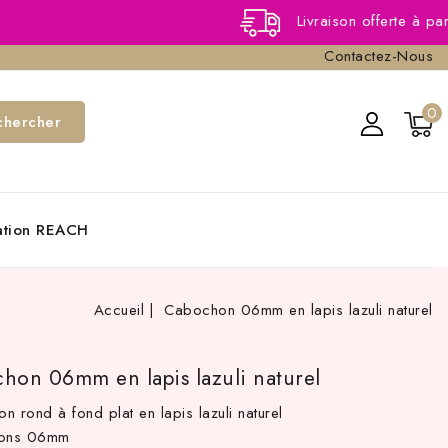
Livraison offerte à partir de 40,00 
Contactez-Nous
0
chercher
cation REACH
Accueil
Cabochon 06mm en lapis lazuli naturel
hon 06mm en lapis lazuli naturel
n rond à fond plat en lapis lazuli naturel
ions 06mm