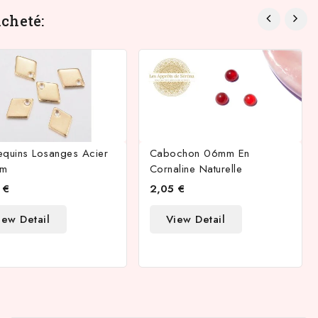
cheté:
equins Losanges Acier
Cabochon 06mm En
mm
Cornaline Naturelle
 €
2,05 €
iew Detail
View Detail