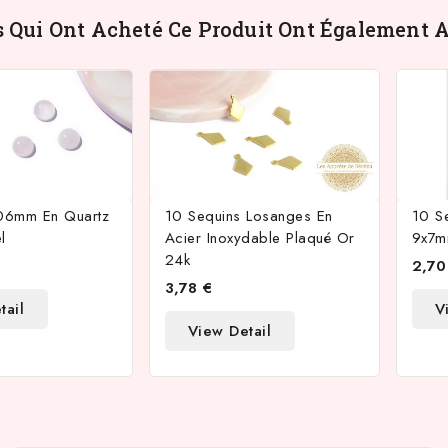
s Qui Ont Acheté Ce Produit Ont Également A
06mm En Quartz
10 Sequins Losanges En
10 S
l
Acier Inoxydable Plaqué Or
9x7
24k
2,70
3,78 €
tail
V
View Detail