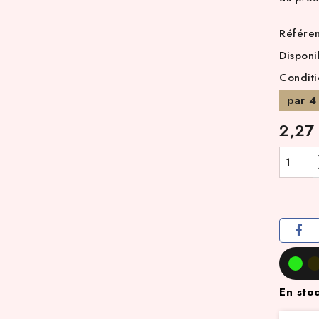
Référe
Disponi
Condit
par 4
2,27
En sto