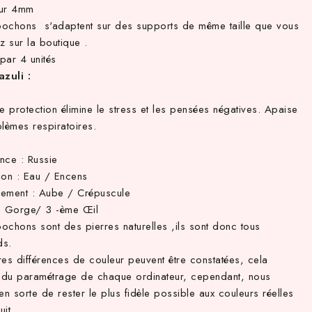
eur 4mm
ochons s'adaptent sur des supports de même taille que vous
z sur la boutique .
par 4 unités
azuli :
e protection élimine le stress et les pensées négatives. Apaise
lèmes respiratoires.
nce : Russie
tion : Eau / Encens
ement : Aube / Crépuscule
: Gorge/ 3 -ème Œil
ochons sont des pierres naturelles ,ils sont donc tous
ds.
res différences de couleur peuvent être constatées, cela
du paramétrage de chaque ordinateur, cependant, nous
en sorte de rester le plus fidèle possible aux couleurs réelles
it.