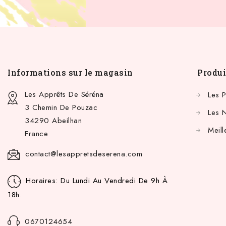
Informations sur le magasin
Produi
Les Apprêts De Séréna
Les 
3 Chemin De Pouzac
Les 
34290 Abeilhan
Meill
France
contact@lesappretsdeserena.com
Horaires: Du Lundi Au Vendredi De 9h À
18h.
0670124654