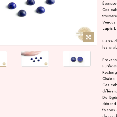
Épaiss
Ces cab
trouvere
Vendus 
Lapis L
Pierre d
les prob
Provena
Purifica
Recharg
Chakra 
Ces cab
différen
De légè
dépend 
faisons 
du produ