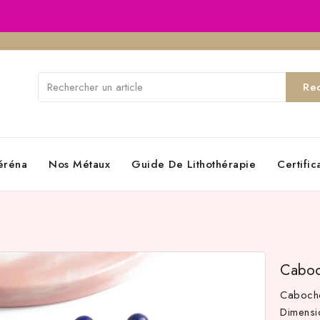
Re
éréna
Nos Métaux
Guide De Lithothérapie
Certifi
Caboc
Cabocho
Dimens