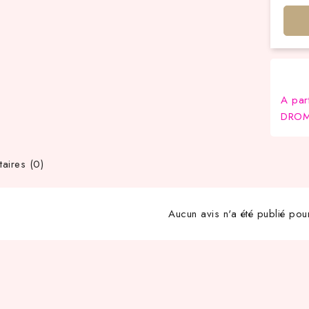
A par
DROM-
ires (0)
Aucun avis n'a été publié pou