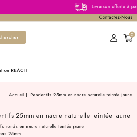
Livraison offerte à partir de 40
Contactez-Nous
0
chercher
cation REACH
Accueil
Pendentifs 25mm en nacre naturelle teintée jaune
ntifs 25mm en nacre naturelle teintée jaune
fs ronds en nacre naturelle teintée jaune
ions 25mm