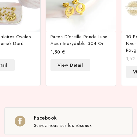
calaires Ovales
Puces D'oreille Ronde Lune
10 P
Zamak Doré
Acier Inoxydable 304 Or
Nacre
Roug
1,50 €
1,62
tail
View Detail
V
Facebook
Suivez-nous sur les réseaux