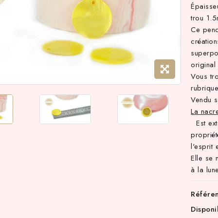
Épaiss
trou 1.
Ce pende
créatio
superpo
original
Vous tr
rubriqu
Vendu s
La nacr
Est extr
propriét
l'esprit
Elle se 
à la lun
Référe
Disponi