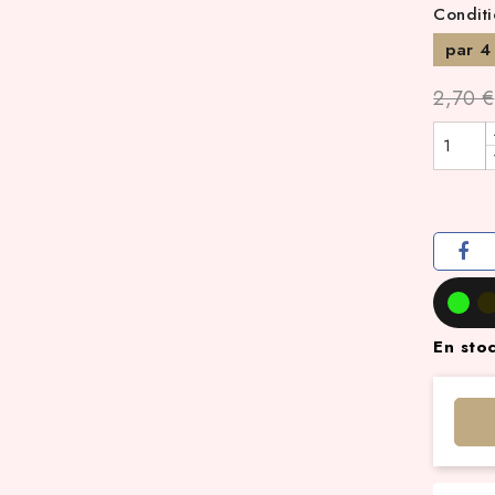
Condit
par 4
2,70 €
En sto