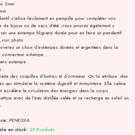
eur 2mm
5mm
ntif s'utilise facilement en pampille pour compléter vos
ns de bijoux ou de sacs d'été ,vous pouvez également y
ser une estampe filigrane dorée pour en faire un pendentif
 ,voir photo .
ouverez un choix d'estampes dorées et argentées dans la
e connecteur estampe .
ans estampe .
e
:
aite des coquilles d'huitres et d'ormeaux .On lui attribue des
és qui stimulerai le système digestif et immunitaire .Elle calme
 et accélère la circulation des énergies dans le corps .
nettoie avec de l'eau distillée salée et se recharge au soleil ou
e.
nce:
PEND266
ble en stock:
23 Produits