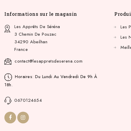
Informations sur le magasin
Produi
Les Apprêts De Séréna
Les 
3 Chemin De Pouzac
Les 
34290 Abeilhan
Meill
France
contact@lesappretsdeserena.com
Horaires: Du Lundi Au Vendredi De 9h À
18h.
0670124654