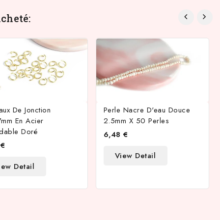
cheté:
aux De Jonction
Perle Nacre D'eau Douce
7mm En Acier
2.5mm X 50 Perles
ydable Doré
6,48 €
 €
View Detail
iew Detail