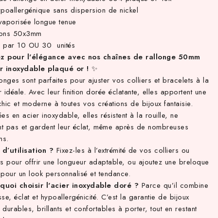
ypoallergénique sans dispersion de nickel
vaporisée longue tenue
ions 50x3mm
 par 10 OU 30 unités
z pour l'élégance avec nos chaînes de rallonge 50mm
r inoxydable plaqué or !
✨
onges sont parfaites pour ajuster vos colliers et bracelets à la
 idéale. Avec leur finition dorée éclatante, elles apportent une
hic et moderne à toutes vos créations de bijoux fantaisie.
es en acier inoxydable, elles résistent à la rouille, ne
ent pas et gardent leur éclat, même après de nombreuses
ons.
 d’utilisation ?
Fixez-les à l’extrémité de vos colliers ou
ts pour offrir une longueur adaptable, ou ajoutez une breloque
 pour un look personnalisé et tendance.
quoi choisir l'acier inoxydable doré ?
Parce qu’il combine
se, éclat et hypoallergénicité. C’est la garantie de bijoux
e durables, brillants et confortables à porter, tout en restant