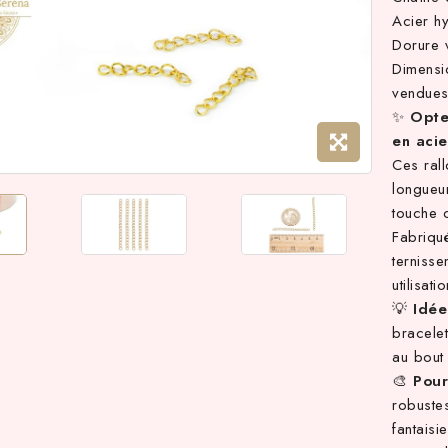
Acier h
Dorure 
Dimens
vendues
✨
Opte
en acie
Ces rall
longueur
touche c
Fabriqué
terniss
utilisati
💡
Idée
bracele
au bout
🎨
Pour
robustes
fantaisi