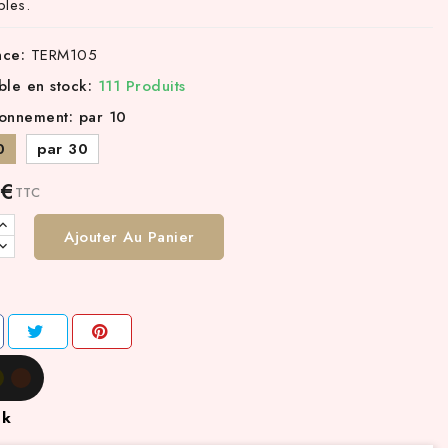
bles.
nce:
TERM105
ble en stock:
111 Produits
onnement: par 10
0
par 30
 €
TTC
Ajouter Au Panier
ck