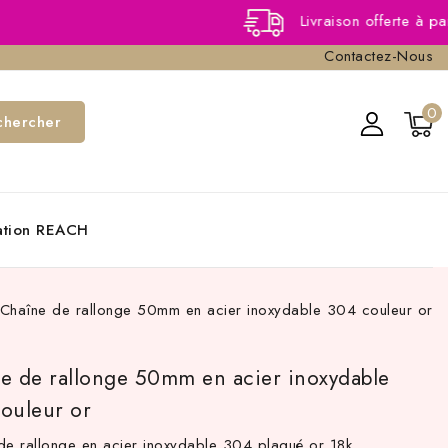
Livraison offerte à partir de 40,
Contactez-Nous
0
chercher
cation REACH
Chaîne de rallonge 50mm en acier inoxydable 304 couleur or
e de rallonge 50mm en acier inoxydable
ouleur or
de rallonge en acier inoxydable 304 plaqué or 18k