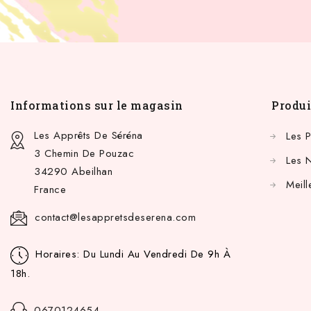
Informations sur le magasin
Produi
Les Apprêts De Séréna
Les 
3 Chemin De Pouzac
Les 
34290 Abeilhan
Meill
France
contact@lesappretsdeserena.com
Horaires: Du Lundi Au Vendredi De 9h À
18h.
0670124654