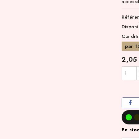
accessi
Référe
Disponi
Conditi
par 1
2,05
En sto