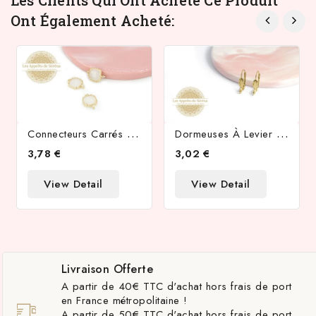
Les Clients Qui Ont Acheté Ce Produit
Ont Également Acheté:
C
Onnecteurs Carrés En Laiton Doré Verre À Facettes White Smoke
D
Ormeuses À Levier En Acier Inoxydable 304 Doré
3,78 €
3,02 €
View Detail
View Detail
Livraison Offerte
A partir de 40€ TTC d'achat hors frais de port
en France métropolitaine !
A partir de 50€ TTC d'achat hors frais de port