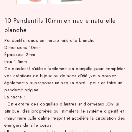
10 Pendentifs 10mm en nacre naturelle
blanche
Pendentifs ronds en nacre naturelle blanche
Dimensions 10mm
Épaisseur 2mm
trou 1.5mm
Ce pendentif s'utilise facilement en pampille pour compléter
 TTC d'achat hors frais de port en France métropolitaine ! À par
vos créations de bijoux ou de sacs d'été ,vous pouvez
également y superposer un sequin doré pour en faire un
pendentif original .
La nacre
:
Est extraite des coquilles d'huitres et d'ormeaux .On lui
attribue des propriétés qui stimulerai le système digestif et
immunitaire .Elle calme l'esprit et accélère la circulation des
énergies dans le corps .