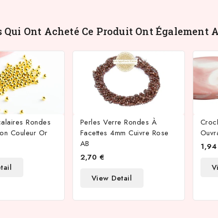
s Qui Ont Acheté Ce Produit Ont Également A
rcalaires Rondes
Perles Verre Rondes À
Croch
ton Couleur Or
Facettes 4mm Cuivre Rose
Ouvr
AB
1,94
2,70 €
tail
V
View Detail