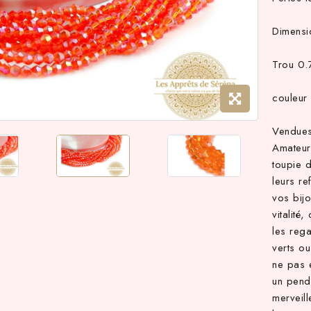
Dimens
Trou 0
couleur
Vendues
Amateur
toupie 
leurs re
vos bijo
vitalité
les reg
verts ou
ne pas e
un pende
merveill