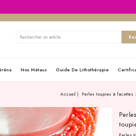
Re
éréna
Nos Métaux
Guide De Lithothérapie
Certifi
Accueil
Perles toupies à facette
Perle
toupi
Perles 