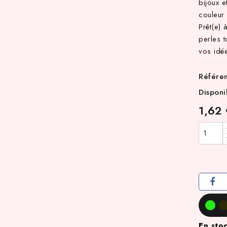
bijoux e
couleur
Prêt(e)
perles 
vos idée
Référe
Disponi
1,62
En sto