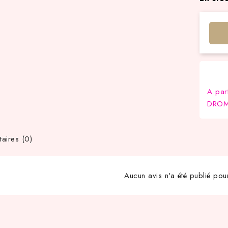
A par
DROM-
ires (0)
Aucun avis n'a été publié pou