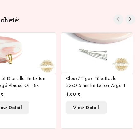
cheté:
et D'oreille En Laiton
Clous/tiges Tête Boule
agé Plaqué Or 18k
32x0.5mm En Laiton Argent
 €
1,80 €
iew Detail
View Detail