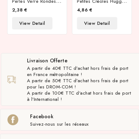
P
Erles Verre Rondes À Facettes 4mm Violet AB
P
Etites Créoles Huggies En Laiton Plaqué Platine Véritable
2,38 €
4,86 €
View Detail
View Detail
Livraison Offerte
A partir de 40€ TTC d'achat hors frais de port
en France métropolitaine !
A partir de 50€ TTC d'achat hors frais de port
pour les DROM-COM !
A partir de 100€ TTC d'achat hors frais de port
à l'International !
Facebook
Suivez-nous sur les réseaux