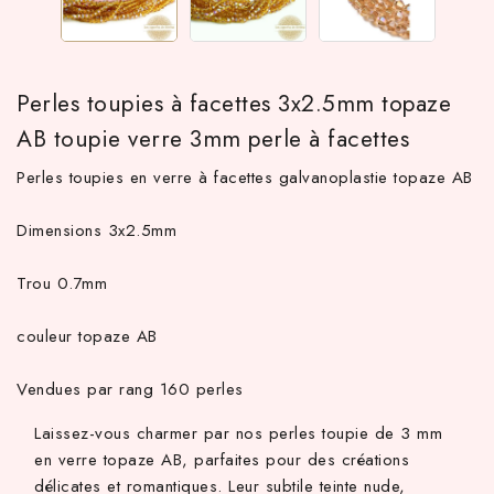
Perles toupies à facettes 3x2.5mm topaze
AB toupie verre 3mm perle à facettes
Perles toupies en verre à facettes galvanoplastie topaze AB
Dimensions 3x2.5mm
TTC d'achat hors frais de port en France métropolitaine ! À par
Trou 0.7mm
couleur topaze AB
Vendues par rang 160 perles
Laissez-vous charmer par nos perles toupie de 3 mm
en verre topaze AB, parfaites pour des créations
délicates et romantiques. Leur subtile teinte nude,