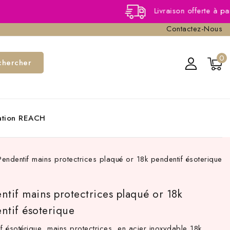
Livraison offerte à partir de 40,0
Contactez-Nous
0
chercher
cation REACH
Pendentif mains protectrices plaqué or 18k pendentif ésoterique
ntif mains protectrices plaqué or 18k
ntif ésoterique
if ésotérique mains protectrices en acier inoxydable 18k