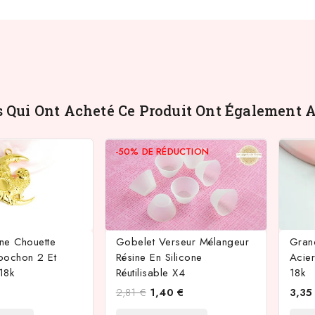
s Qui Ont Acheté Ce Produit Ont Également A
-50%
DE RÉDUCTION
une Chouette
Gobelet Verseur Mélangeur
Grand
bochon 2 Et
Résine En Silicone
Acie
18k
Réutilisable X4
18k
2,81 €
1,40 €
3,35