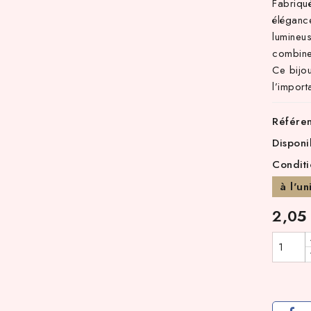
Fabriqué
élégance
lumineus
combine
Ce bijou
l’import
Référe
Disponi
Conditi
à l'un
2,05