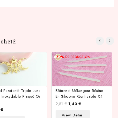
cheté:
-50%
DE RÉDUCTION
 Pendentif Triple Lune
Bâtonnet Mélangeur Résine
r Inoxydable Plaqué Or
En Silicone Réutilisable X4
2,81 €
1,40 €
 €
View Detail