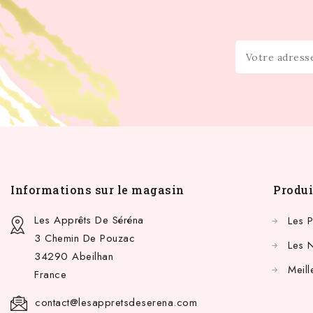
Informations sur le magasin
Produi
Les Apprêts De Séréna
Les 
3 Chemin De Pouzac
Les 
34290 Abeilhan
Meill
France
contact@lesappretsdeserena.com