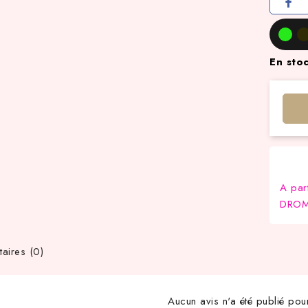
En sto
A par
DROM-
ires (0)
Aucun avis n'a été publié pou