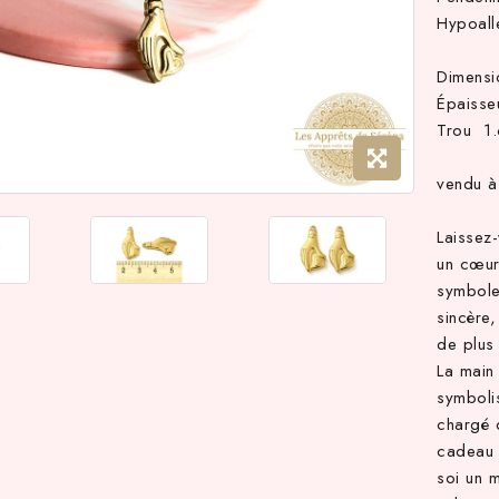
Hypoall
Dimens
Épaiss
Trou 1
vendu à 
Laissez
un cœur
symbole 
sincère,
de plus 
La main 
symbolis
chargé d
cadeau à
soi un 