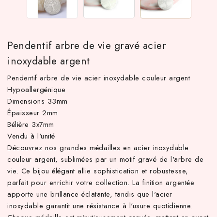
Pendentif arbre de vie gravé acier
inoxydable argent
Pendentif arbre de vie acier inoxydable couleur argent
Hypoallergénique
Dimensions 33mm
Épaisseur 2mm
TTC d'achat hors frais de port en France métropolitaine ! À par
Bélière 3x7mm
Vendu à l'unité
Découvrez nos grandes médailles en acier inoxydable
couleur argent, sublimées par un motif gravé de l'arbre de
vie. Ce bijou élégant allie sophistication et robustesse,
parfait pour enrichir votre collection. La finition argentée
apporte une brillance éclatante, tandis que l'acier
inoxydable garantit une résistance à l'usure quotidienne.