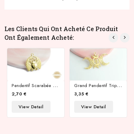
Les Clients Qui Ont Acheté Ce Produit
Ont Également Acheté:
P
Endentif Scarabée Acier Inoxydable Plaqué Or 18K
G
Rand Pendentif Triple Lune Acier Inoxydable Plaqué Or 18k
2,70 €
3,35 €
View Detail
View Detail