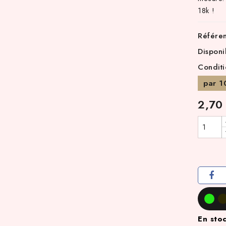
18k !
Référe
Disponi
Conditi
par 1
2,70
En sto