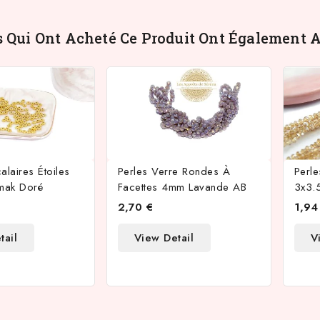
s Qui Ont Acheté Ce Produit Ont Également A
calaires Étoiles
Perles Verre Rondes À
Perle
mak Doré
Facettes 4mm Lavande AB
3x3.
2,70 €
1,94
tail
View Detail
V