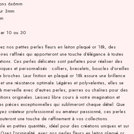
ions 6x6mm
eur 3mm
mm
par 10 ou 30
z nos petites perles fleurs en laiton plaqué or 18k, des
ires raffinés qui apporteront une touche d'élégance à toutes
tions. Ces perles délicates sont parfaites pour réaliser des
niques et personnalisés : colliers, bracelets, boucles d'oreilles
 broches. Leur finition en plaqué or 18k assure une brillance
et une résistance optimale. Légères et polyvalentes, elles se
 à merveille avec d'autres perles, pierres ou chaînes pour des
ions originales. Laissez libre cours à votre imagination et
es pièces exceptionnelles qui sublimeront chaque détail. Que
yez créateur professionnel ou amateur passionné, ces perles
jouteront une touche de raffinement à vos collections.
le en petites quantités, idéal pour des créations uniques et sur
Osez l'originalité, avec nos perles fleurs en laiton plaqué or