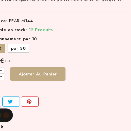
nce:
PEARLM144
ble en stock:
12 Produits
onnement: par 10
0
par 30
 €
TTC
Ajouter Au Panier
ck