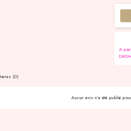
A par
DROM-
ires (0)
Aucun avis n'a été publié pou