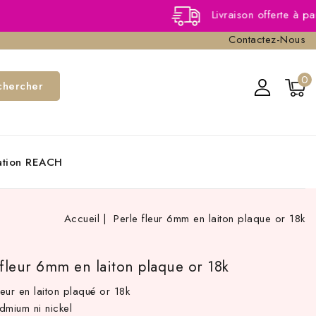
Livraison offerte à partir de 40,0
Contactez-Nous
0
chercher
cation REACH
Accueil
Perle fleur 6mm en laiton plaque or 18k
 fleur 6mm en laiton plaque or 18k
leur en laiton plaqué or 18k
dmium ni nickel