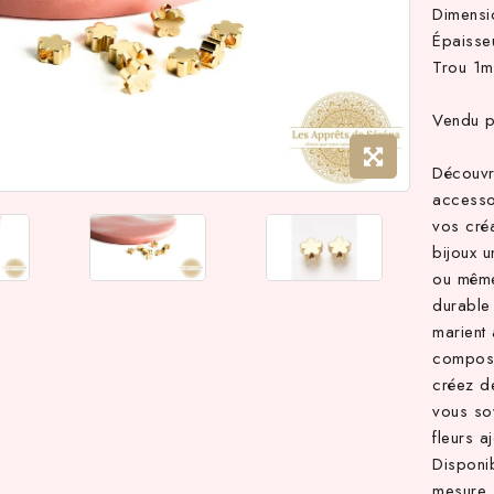
Dimens
Épaiss
Trou 1
Vendu 
Découvre
accesso
vos créa
bijoux u
ou même
durable 
marient
composit
créez d
vous so
fleurs a
Disponib
mesure. 