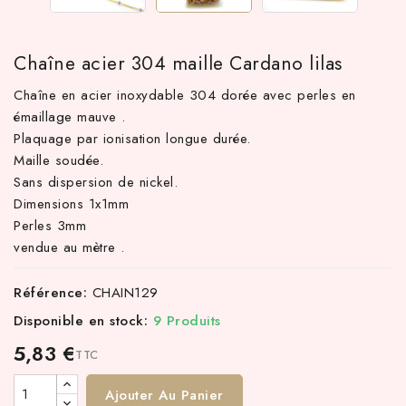
Chaîne acier 304 maille Cardano lilas
Chaîne en acier inoxydable 304 dorée avec perles en
émaillage mauve .
Plaquage par ionisation longue durée.
Maille soudée.
Sans dispersion de nickel.
Dimensions 1x1mm
Perles 3mm
 TTC d'achat hors frais de port en France métropolitaine ! À pa
vendue au mètre .
Référence:
CHAIN129
Disponible en stock:
9 Produits
5,83 €
TTC
Ajouter Au Panier