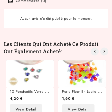
Commentaires (0)
Aucun avis n'a été publié pour le moment.
Les Clients Qui Ont Acheté Ce Produit
Ont Également Acheté:
1
0 Pendentifs Verre Coloré Et Acier Inoxudable 304
P
Erle Fleur En Lucite Multicolore Sachet De 20gr
4,20 €
1,60 €
View Detail
View Detail