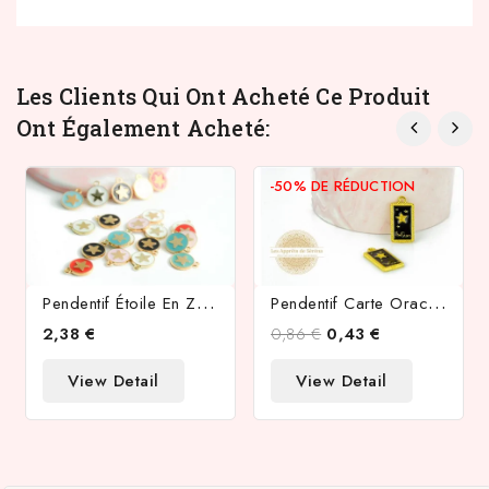
Les Clients Qui Ont Acheté Ce Produit
Ont Également Acheté:
-50%
DE RÉDUCTION
P
Endentif Étoile En Zamak Émaillé X 10
P
Endentif Carte Oracle Zamak Émaillé L'étoile
2,38 €
0,86 €
0,43 €
View Detail
View Detail