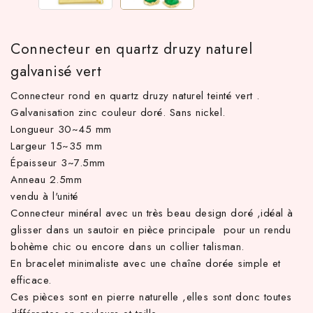
Connecteur en quartz druzy naturel
galvanisé vert
Connecteur rond en quartz druzy naturel teinté vert .
Galvanisation zinc couleur doré. Sans nickel.
Longueur 30~45 mm
Largeur 15~35 mm
Épaisseur 3~7.5mm
 TTC d'achat hors frais de port en France métropolitaine ! À pa
Anneau 2.5mm
vendu à l'unité
Connecteur minéral avec un très beau design doré ,idéal à
glisser dans un sautoir en pièce principale pour un rendu
bohème chic ou encore dans un collier talisman.
En bracelet minimaliste avec une chaîne dorée simple et
efficace.
Ces pièces sont en pierre naturelle ,elles sont donc toutes