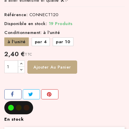
à allier esthétisme et qualité 🛠️✨
Référence:
CONNECT120
Disponible en stock:
19 Produits
Conditionnement: à l'unité
à l'unité
par 4
par 10
2,40 €
TTC
Ajouter Au Panier
En stock