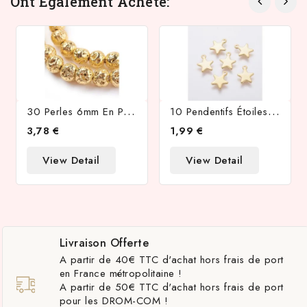
Ont Également Acheté:
3
0 Perles 6mm En Pierre De Lave Naturelle
1
0 Pendentifs Étoiles Acier Inoxydable 304 Plaqué Or 24k
3,78 €
1,99 €
View Detail
View Detail
Livraison Offerte
A partir de 40€ TTC d'achat hors frais de port
en France métropolitaine !
A partir de 50€ TTC d'achat hors frais de port
pour les DROM-COM !