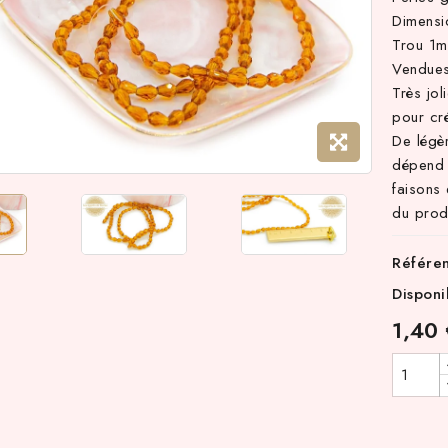
Dimens
Trou 1
Vendues
Très jol
pour cr
De légè
dépend 
faisons 
du produ
Référe
Disponi
1,40