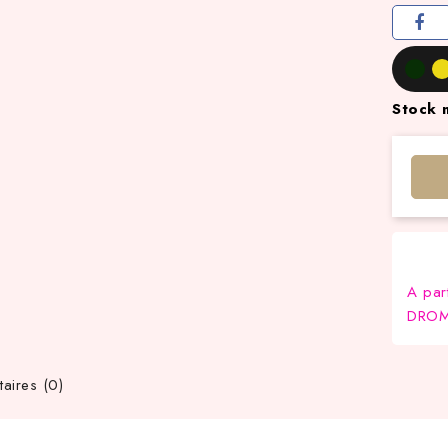
Stock 
A par
DROM-
ires (0)