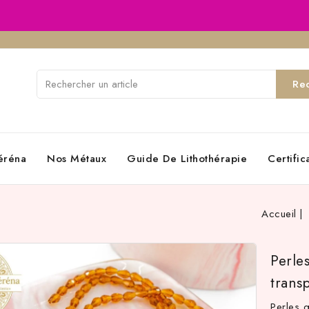
Re
éréna
Nos Métaux
Guide De Lithothérapie
Certifi
Accueil
Perle
trans
Perles 