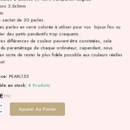
ions 3.5x5mm
mm
 sachet de 30 perles.
ies perles en verre colorée à utiliser pour vos bijoux fins ou
éer des petits pendentifs trop craquants .
res différences de couleur peuvent être constatées, cela
du paramétrage de chaque ordinateur, cependant, nous
en sorte de rester le plus fidèle possible aux couleurs réelles
it.
nce:
PEARL153
ble en stock:
8 Produits
 €
TTC
Ajouter Au Panier