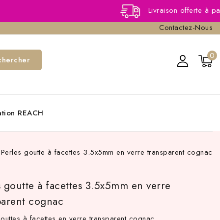
Livraison offerte à partir de 40,
Contactez-Nous
0
chercher
cation REACH
Perles goutte à facettes 3.5x5mm en verre transparent cognac
s goutte à facettes 3.5x5mm en verre
parent cognac
gouttes à facettes en verre transparent cognac