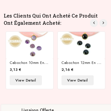
Les Clients Qui Ont Acheté Ce Produit
Ont Également Acheté:
C
Abochon 10mm En Améthyste Naturelle Foncée
C
Abochon 12mm En Agate Naturelle Teintée Noir
3,13 €
2,16 €
View Detail
View Detail
Livraison Offerte