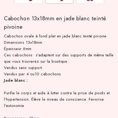
Cabochon 13x18mm en jade blanc teinté
pivoine
Cabochon ovale à fond plat en jade blanc teinté pivoine
Dimensions 13x18mm
Épaisseur 6mm
Ces cabochons s'adaptent sur des supports de même taille
que vous trouverez sur la boutique .
 TTC d'achat hors frais de port en France métropolitaine ! À pa
Vendus sans support.
Vendus par 4 ou10 cabochons
Jade blanc :
Purifie le corps et aide à lutter contre la prise de poids et
l'hypertension. Élève le niveau de conscience. Favorise
l'autonomie