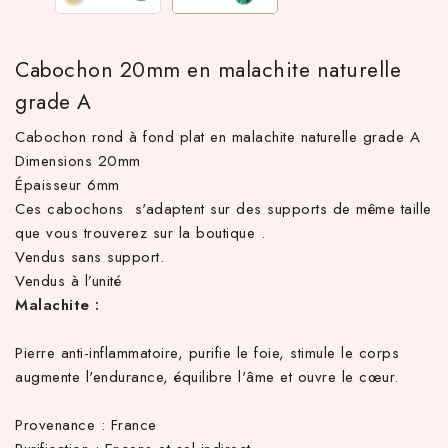
Cabochon 20mm en malachite naturelle
grade A
Cabochon rond à fond plat en malachite naturelle grade A
Dimensions 20mm
Épaisseur 6mm
Ces cabochons s'adaptent sur des supports de même taille
que vous trouverez sur la boutique .
TTC d'achat hors frais de port en France métropolitaine ! À par
Vendus sans support.
Vendus à l’unité
Malachite :
Pierre anti-inflammatoire, purifie le foie, stimule le corps
augmente l'endurance, équilibre l'âme et ouvre le cœur.
Provenance : France