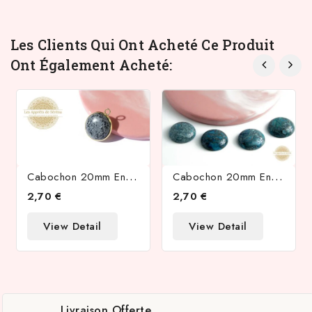
Les Clients Qui Ont Acheté Ce Produit
Ont Également Acheté:
C
Abochon 20mm En Obsidienne Neige
C
Abochon 20mm En Jaspe Naturelle Teinté Bleu
2,70 €
2,70 €
View Detail
View Detail
Livraison Offerte