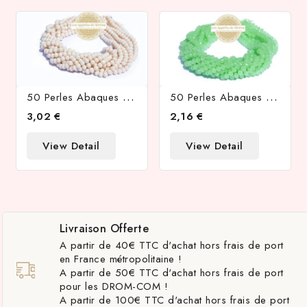
5
0 Perles Abaques À Facettes 8x6mm Beige Rosé
5
0 Perles Abaques À Facettes 8x6mm Vert Anis Opale
3,02 €
2,16 €
View Detail
View Detail
Livraison Offerte
A partir de 40€ TTC d'achat hors frais de port
en France métropolitaine !
A partir de 50€ TTC d'achat hors frais de port
pour les DROM-COM !
A partir de 100€ TTC d'achat hors frais de port