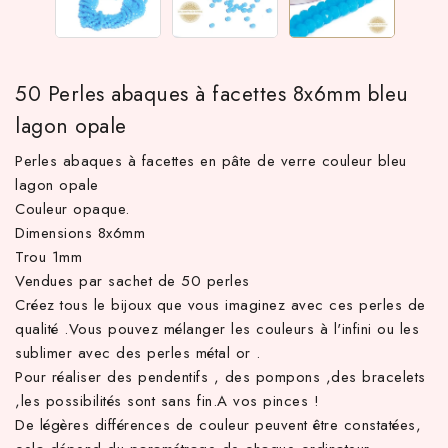
50 Perles abaques à facettes 8x6mm bleu
lagon opale
Perles abaques à facettes en pâte de verre couleur bleu
lagon opale
Couleur opaque.
Dimensions 8x6mm
TTC d'achat hors frais de port en France métropolitaine ! À par
Trou 1mm
Vendues par sachet de 50 perles
Créez tous le bijoux que vous imaginez avec ces perles de
qualité .Vous pouvez mélanger les couleurs à l'infini ou les
sublimer avec des perles métal or .
Pour réaliser des pendentifs , des pompons ,des bracelets
,les possibilités sont sans fin.A vos pinces !
De légères différences de couleur peuvent être constatées,