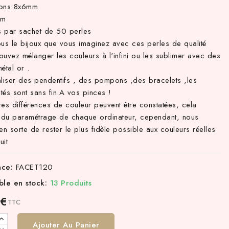
ions 8x6mm
mm
 par sachet de 50 perles
ous le bijoux que vous imaginez avec ces perles de qualité
uvez mélanger les couleurs à l'infini ou les sublimer avec des
étal or .
aliser des pendentifs , des pompons ,des bracelets ,les
ités sont sans fin.A vos pinces !
res différences de couleur peuvent être constatées, cela
du paramétrage de chaque ordinateur, cependant, nous
en sorte de rester le plus fidèle possible aux couleurs réelles
uit
nce:
FACET120
ble en stock:
13 Produits
 €
TTC
Ajouter Au Panier