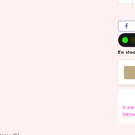
En sto
A par
DROM-