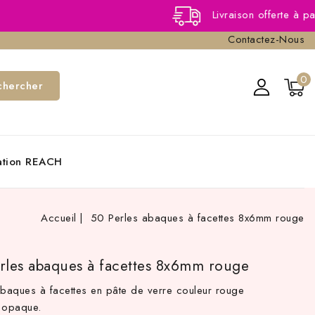
Livraison offerte à partir de 40,
Contactez-Nous
0
chercher
cation REACH
Accueil
50 Perles abaques à facettes 8x6mm rouge
rles abaques à facettes 8x6mm rouge
abaques à facettes en pâte de verre couleur rouge
 opaque.