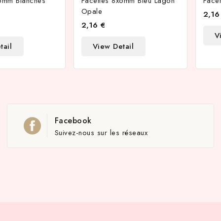
x6mm Blanches
Facettes 8x6mm Bleu Lagon
Facet
Opale
2,16
2,16 €
V
tail
View Detail
Facebook
Suivez-nous sur les réseaux