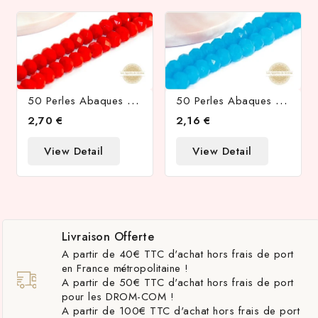
5
0 Perles Abaques À Facettes 8x6mm Rouge
5
0 Perles Abaques À Facettes 8x6mm Bleu Lagon Opale
2,70 €
2,16 €
View Detail
View Detail
Livraison Offerte
A partir de 40€ TTC d'achat hors frais de port
en France métropolitaine !
A partir de 50€ TTC d'achat hors frais de port
pour les DROM-COM !
A partir de 100€ TTC d'achat hors frais de port