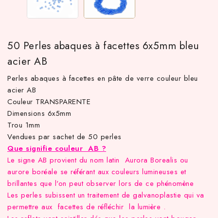
50 Perles abaques à facettes 6x5mm bleu
acier AB
Perles abaques à facettes en pâte de verre couleur bleu
acier AB
Couleur TRANSPARENTE
Dimensions 6x5mm
 TTC d'achat hors frais de port en France métropolitaine ! À pa
Trou 1mm
Vendues par sachet de 50 perles
Que signifie couleur AB ?
Le signe AB provient du nom latin Aurora Borealis ou
aurore boréale se référant aux couleurs lumineuses et
brillantes que l'on peut observer lors de ce phénomène
Les perles subissent un traitement de galvanoplastie qui va
permettre aux facettes de réfléchir la lumière .