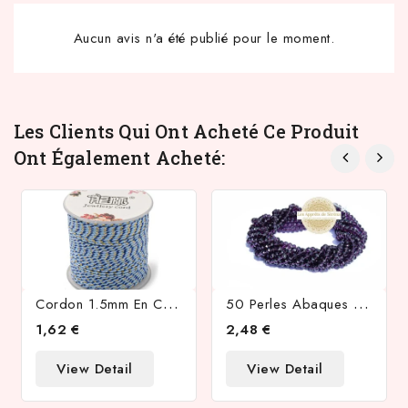
Aucun avis n'a été publié pour le moment.
Les Clients Qui Ont Acheté Ce Produit
Ont Également Acheté:
C
Ordon 1.5mm En Coton 4 Fils Bleu Et Or
5
0 Perles Abaques À Facettes 8x6mm Violettes
1,62 €
2,48 €
View Detail
View Detail