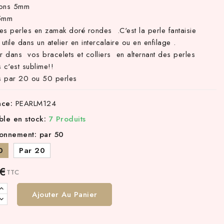
ions 5mm
.5mm
ies perles en zamak doré rondes .C'est la perle fantaisie
 utile dans un atelier en intercalaire ou en enfilage .
er dans vos bracelets et colliers en alternant des perles
 c'est sublime!!
 par 20 ou 50 perles
nce:
PEARLM124
ble en stock:
7 Produits
ionnement: par 50
0
Par 20
 €
TTC
Ajouter Au Panier