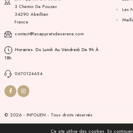
3 Chemin De Pouzac
Les 
34290 Abeilhan
Meill
France
contact@lesappretsdeserena.com
Horaires: Du Lundi Au Vendredi De 9h À
18h.
0670124654
© 2026 - INFOLIEN - Tous droits réservés.
Ce site utilise des cookies. En continuant