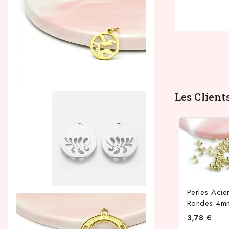
Les Client
Perles Acie
Rondes 4m
3,78 €