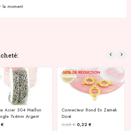
r le moment.
cheté:
-50%
DE RÉDUCTION
ne Acier 304 Maillon
Connecteur Rond En Zamak
angle 7x4mm Argent
Doré
 €
0,65 €
0,32 €