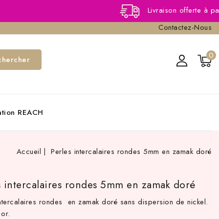
Livraison offerte à partir de 40,
Contactez-Nous
0
chercher
cation REACH
Accueil
Perles intercalaires rondes 5mm en zamak doré
s intercalaires rondes 5mm en zamak doré
intercalaires rondes en zamak doré sans dispersion de nickel.
or.