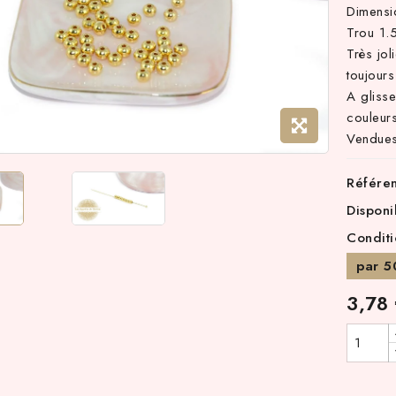
Dimens
Trou 1
Très jol
toujours
A gliss
couleurs
Vendues
Référe
Disponi
Condit
par 5
3,78