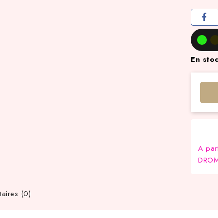
En sto
A par
DROM-
ires (0)