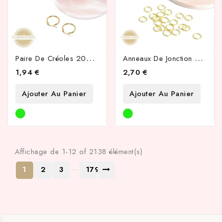
P
Aire De Créoles 20mm En Acier Inoxydable 304 Doré
A
Nneaux De Jonction 8x1mm En Acier Inoxydable Doré 24k
1,94 €
2,70 €
Ajouter Au Panier
Ajouter Au Panier
Affichage de 1-12 of 2138 élément(s)
…
1
2
3
179