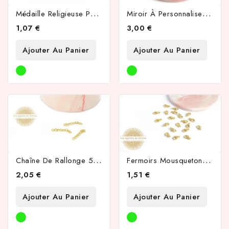
M
Édaille Religieuse PM Émaillée
M
Iroir À Personnaliser Rond
1,07 €
3,00 €
Ajouter Au Panier
Ajouter Au Panier
TTC d'achat hors frais de port en France métropolitaine ! À par
C
Haîne De Rallonge 50mm En Acier Inoxydable 304 Couleur Or
F
Ermoirs Mousquetons 10mm Acier 304 Doré 24K
2,05 €
1,51 €
Ajouter Au Panier
Ajouter Au Panier