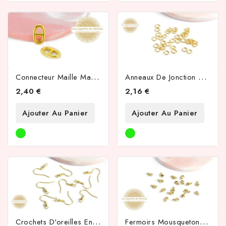
C
Onnecteur Maille Marine En Acier Inoxydable Or
A
Nneaux De Jonction 4x0.7mm En Acier Inoxydable 304
2,40 €
2,16 €
Ajouter Au Panier
Ajouter Au Panier
C
Rochets D'oreilles En Acier Inoxydable Couleur Or
F
Ermoirs Mousquetons 9mm Acier 304 Inoxydable Plaqué Or 18k