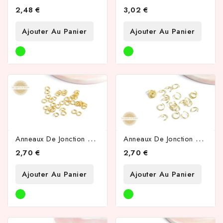
2,48 €
3,02 €
Ajouter Au Panier
Ajouter Au Panier
A
Nneaux De Jonction 5x0.8mm En Acier Inoxydable Plaqué Or 18k
A
Nneaux De Jonction 7x0.8mm En Acier Inoxydable Doré 18k
2,70 €
2,70 €
Ajouter Au Panier
Ajouter Au Panier