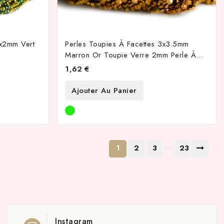
3x2mm Vert
Perles Toupies À Facettes 3x3.5mm
Marron Or Toupie Verre 2mm Perle À...
1,62 €
Ajouter Au Panier
…
1
2
3
23
Instagram