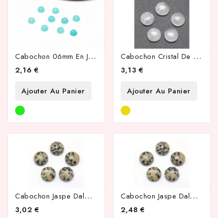
C
Abochon 06mm En Jade Blanc Naturel Teintée Bleu Opale
C
Abochon Cristal De Roche Naturel 12mm
2,16 €
3,13 €
Ajouter Au Panier
Ajouter Au Panier
C
Abochon Jaspe Dalmatien Naturelle 12mm
C
Abochon Jaspe Dalmatien Naturelle 10mm
3,02 €
2,48 €