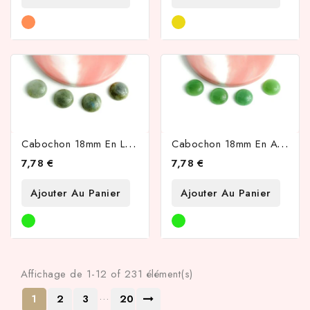
C
Abochon 18mm En Labradorite Naturelle
C
Abochon 18mm En Aventurine Naturelle
7,78 €
7,78 €
Ajouter Au Panier
Ajouter Au Panier
Affichage de 1-12 of 231 élément(s)
…
1
2
3
20