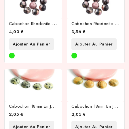
C
Abochon Rhodonite Naturelle 12mm
C
Abochon Rhodonite Naturelle 10mm
4,00 €
3,56 €
Ajouter Au Panier
Ajouter Au Panier
C
Abochon 18mm En Jaspe Dalmatien Naturelle
C
Abochon 18mm En Jaspe Paysage Naturelle
2,05 €
2,05 €
Ajouter Au Panier
Ajouter Au Panier