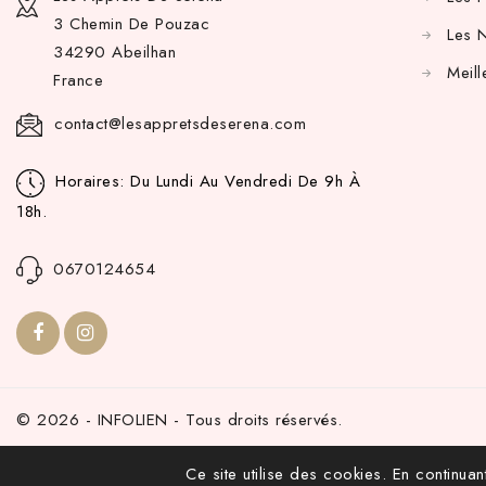
3 Chemin De Pouzac
Les 
34290 Abeilhan
Meill
France
contact@lesappretsdeserena.com
Horaires: Du Lundi Au Vendredi De 9h À
18h.
0670124654
© 2026 - INFOLIEN - Tous droits réservés.
Ce site utilise des cookies. En continuant