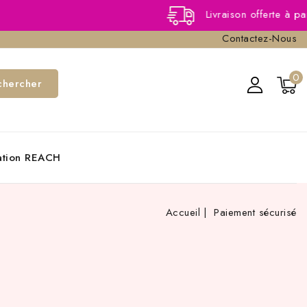
Livraison offerte à partir de 40,
Contactez-Nous
0
chercher
cation REACH
Accueil
Paiement sécurisé