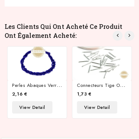
Les Clients Qui Ont Acheté Ce Produit
Ont Également Acheté:
P
Erles Abaques Verre À Facettes 4x3mm Bleu Marine
C
Onnecteurs Tige Ou Barre 20mm Acier Inoxydable ,apprêts Bijoux.
2,16 €
1,73 €
View Detail
View Detail