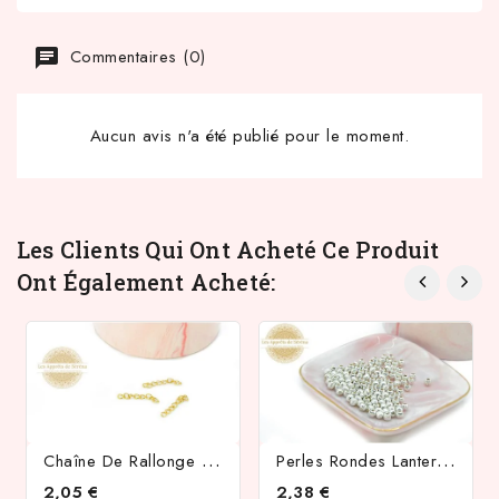
Commentaires (0)
Aucun avis n'a été publié pour le moment.
Les Clients Qui Ont Acheté Ce Produit
Ont Également Acheté:
C
Haîne De Rallonge 25mm En Acier Inoxydable 304 Or
P
Erles Rondes Lanternes 4mm En Zamak Platine
2,05 €
2,38 €