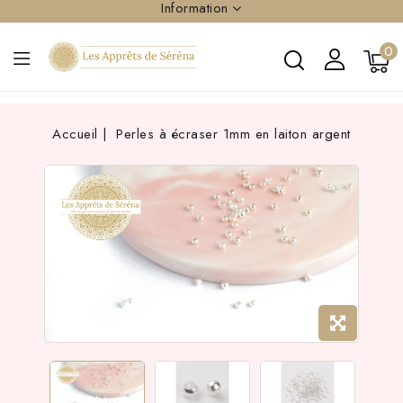
Information
0
Accueil
Perles à écraser 1mm en laiton argent