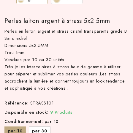
Perles laiton argent à strass 5x2.5mm
Perles en laiton argent et strass cristal transparents grade B
Sans nickel
Dimensions 5x2.5MM
Trou 1mm
Vendues par 10 ou 30 unités.
Très jolies intercalaires à strass haut de gamme à utiliser
pour séparer et sublimer vos perles couleurs .Les strass
TTC d'achat hors frais de port en France métropolitaine ! À par
accrochent la lumière et donnent toujours un look tendance
et sophistiqué à vos créations .
Référence:
STRASS101
Disponible en stock:
9 Produits
Conditionnement: par 10
par 10
par 30