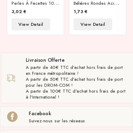
P
Erles À Facettes 10mm Agate Naturelle Teintée Jaune
B
Élières Rondes Acier Inoxydable Couleur Acier Pour Cordon 3mm
3,02 €
1,73 €
View Detail
View Detail
Livraison Offerte
A partir de 40€ TTC d'achat hors frais de port
en France métropolitaine !
A partir de 50€ TTC d'achat hors frais de port
pour les DROM-COM !
A partir de 100€ TTC d'achat hors frais de port
à l'International !
Facebook
Suivez-nous sur les réseaux