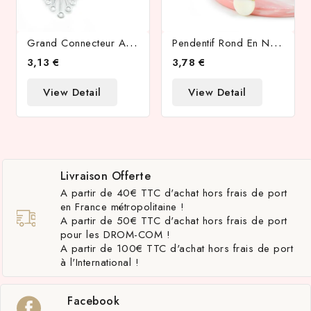
G
Rand Connecteur Acier 201 Losange Argent
P
Endentif Rond En Nacre Naturelle Et Laiton
3,13 €
3,78 €
View Detail
View Detail
Livraison Offerte
A partir de 40€ TTC d'achat hors frais de port
en France métropolitaine !
A partir de 50€ TTC d'achat hors frais de port
pour les DROM-COM !
A partir de 100€ TTC d'achat hors frais de port
à l'International !
Facebook