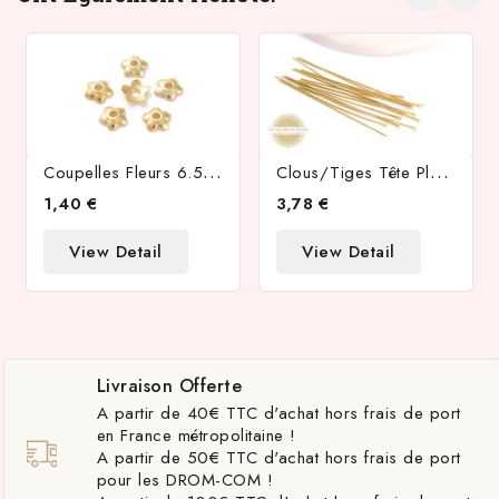
C
Oupelles Fleurs 6.5mm Pour Perles En Zamak Doré
C
Lous/tiges Tête Plate 50x0.7mm En Acier 304 Or 18K
1,40 €
3,78 €
View Detail
View Detail
Livraison Offerte
A partir de 40€ TTC d'achat hors frais de port
en France métropolitaine !
A partir de 50€ TTC d'achat hors frais de port
pour les DROM-COM !