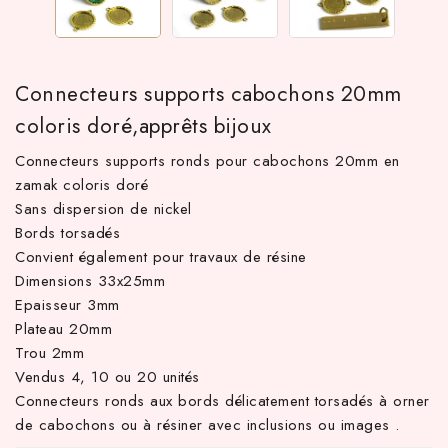
Connecteurs supports cabochons 20mm
coloris doré,apprêts bijoux
Connecteurs supports ronds pour cabochons 20mm en
zamak coloris doré
Sans dispersion de nickel
Bords torsadés
 TTC d'achat hors frais de port en France métropolitaine ! À pa
Convient également pour travaux de résine
Dimensions 33x25mm
Epaisseur 3mm
Plateau 20mm
Trou 2mm
Vendus 4, 10 ou 20 unités
Connecteurs ronds aux bords délicatement torsadés à orner
de cabochons ou à résiner avec inclusions ou images .