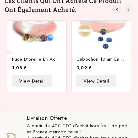
Les Clients Qui Ont Acheté Ce Produit
Ont Également Acheté:
P
Uce D'oreille En Acétate Et Tige Acier Inoxydable
C
Abochon 10mm En Lapis Lazuli Naturel
1,08 €
3,02 €
View Detail
View Detail
Livraison Offerte
A partir de 40€ TTC d'achat hors frais de port
en France métropolitaine !
A partir de 50€ TTC d'achat hors frais de port