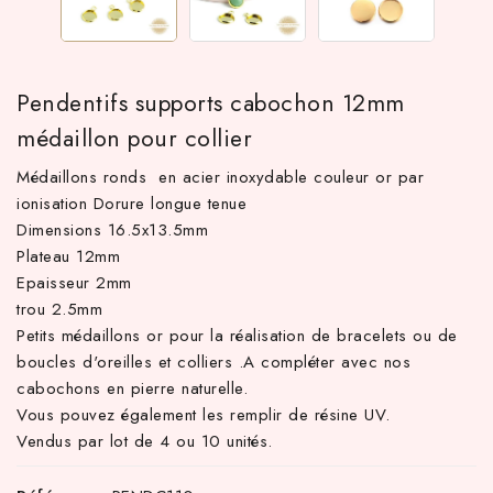
Pendentifs supports cabochon 12mm
médaillon pour collier
Médaillons ronds en acier inoxydable couleur or par
ionisation Dorure longue tenue
Dimensions 16.5x13.5mm
Plateau 12mm
 TTC d'achat hors frais de port en France métropolitaine ! À pa
Epaisseur 2mm
trou 2.5mm
Petits médaillons or pour la réalisation de bracelets ou de
boucles d'oreilles et colliers .A compléter avec nos
cabochons en pierre naturelle.
Vous pouvez également les remplir de résine UV.
Vendus par lot de 4 ou 10 unités.