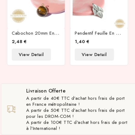
C
Abochon 20mm En Oeil De Tigre Naturel
P
Endentif Feuille En Acier Inoxydable Argent Pendentif Collier
2,48 €
1,40 €
View Detail
View Detail
Livraison Offerte
A partir de 40€ TTC d'achat hors frais de port
en France métropolitaine !
A partir de 50€ TTC d'achat hors frais de port
pour les DROM-COM !
A partir de 100€ TTC d'achat hors frais de port
à l'International !