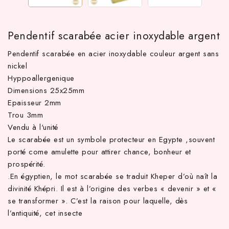
Pendentif scarabée acier inoxydable argent
Pendentif scarabée en acier inoxydable couleur argent sans
nickel
Hyppoallergenique
Dimensions 25x25mm
Epaisseur 2mm
Trou 3mm
Vendu à l'unité
TTC d'achat hors frais de port en France métropolitaine ! À par
Le scarabée est un symbole protecteur en Egypte ,souvent
porté come amulette pour attirer chance, bonheur et
prospérité.
.
En égyptien, le mot scarabée se traduit Kheper d’où naît la
divinité Khépri. Il est à l’origine des verbes « devenir » et «
se transformer ». C’est la raison pour laquelle, dès
l’antiquité, cet insecte