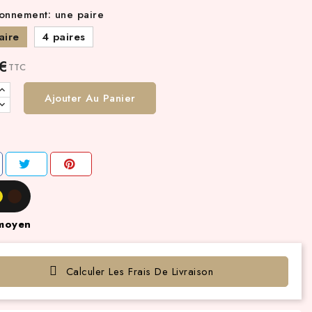
onnement: une paire
aire
4 paires
 €
TTC
Ajouter Au Panier
moyen
Calculer Les Frais De Livraison