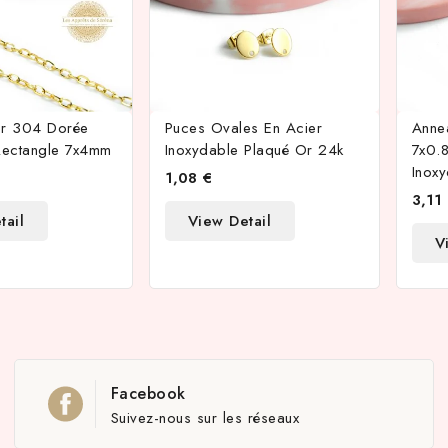
er 304 Dorée
Puces Ovales En Acier
Anne
Rectangle 7x4mm
Inoxydable Plaqué Or 24k
7x0.
Inox
1,08 €
3,11
tail
View Detail
V
Facebook
Suivez-nous sur les réseaux