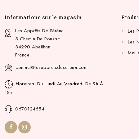
Informations sur le magasin
Produi
Les Apprêts De Séréna
Les 
3 Chemin De Pouzac
Les 
34290 Abeilhan
Meill
France
contact@lesappretsdeserena.com
Horaires: Du Lundi Au Vendredi De 9h À
18h.
0670124654