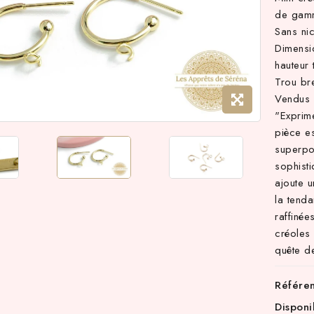
de gam
Sans nic
Dimensi
hauteur
Trou br
Vendus 
"Exprim
pièce e
superpo
sophisti
ajoute 
la tend
raffinée
créoles 
quête de
Référe
Disponi