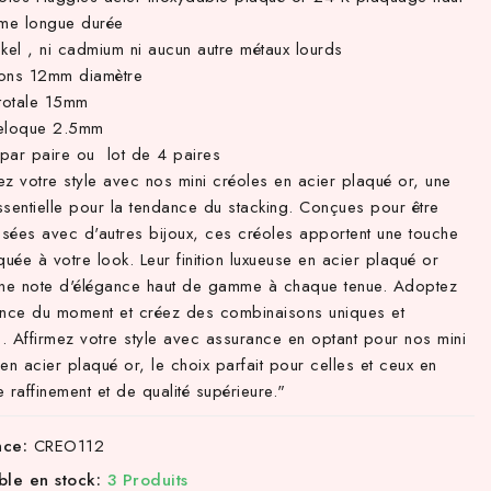
me longue durée
kel , ni cadmium ni aucun autre métaux lourds
ons 12mm diamètre
 totale 15mm
eloque 2.5mm
par paire ou lot de 4 paires
ez votre style avec nos mini créoles en acier plaqué or, une
ssentielle pour la tendance du stacking. Conçues pour être
sées avec d'autres bijoux, ces créoles apportent une touche
quée à votre look. Leur finition luxueuse en acier plaqué or
une note d'élégance haut de gamme à chaque tenue. Adoptez
ance du moment et créez des combinaisons uniques et
s. Affirmez votre style avec assurance en optant pour nos mini
en acier plaqué or, le choix parfait pour celles et ceux en
 raffinement et de qualité supérieure."
nce:
CREO112
ble en stock:
3 Produits