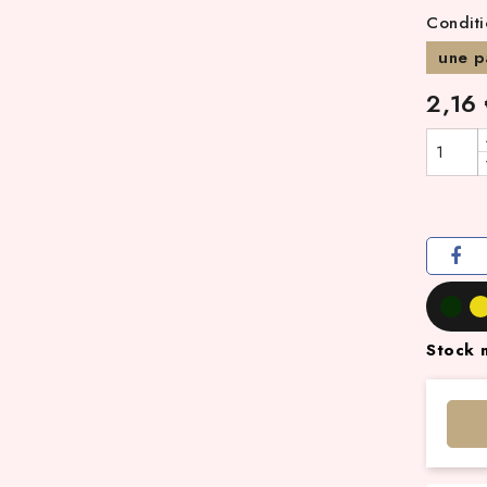
Conditi
une p
2,16
Stock 