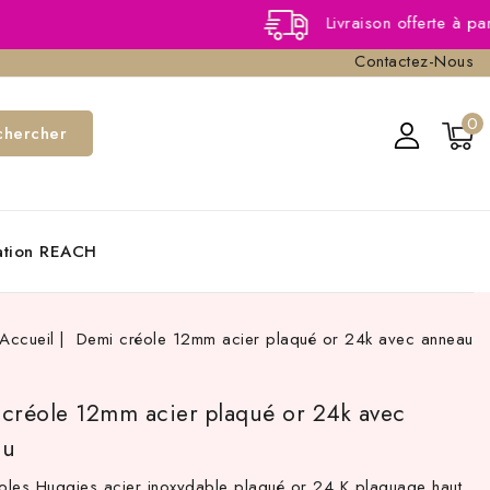
Livraison offerte à partir de 40,0
Contactez-Nous
0
chercher
cation REACH
Accueil
Demi créole 12mm acier plaqué or 24k avec anneau
créole 12mm acier plaqué or 24k avec
au
éoles Huggies acier inoxydable plaqué or 24 K plaquage haut