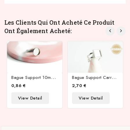
Les Clients Qui Ont Acheté Ce Produit
Ont Également Acheté:
B
Ague Support 10mm Acier Inoxydable Couleur Acier
B
Ague Support Carré Cabochon 10x10mm En Acier Inoxydable Argent
0,86 €
2,70 €
View Detail
View Detail