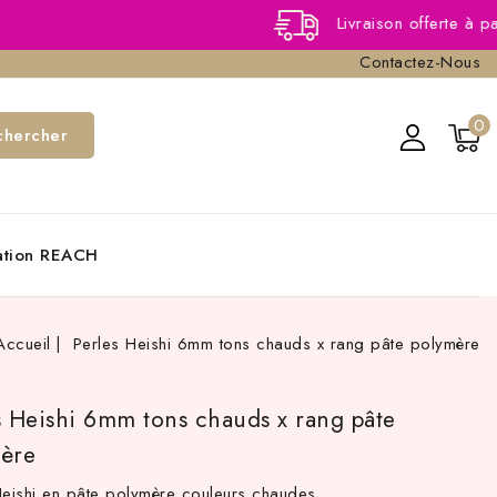
Livraison offerte à partir de 4
Contactez-Nous
0
chercher
cation REACH
Accueil
Perles Heishi 6mm tons chauds x rang pâte polymère
s Heishi 6mm tons chauds x rang pâte
ère
Heishi en pâte polymère couleurs chaudes