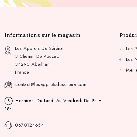
Informations sur le magasin
Produi
Les Apprêts De Séréna
Les 
3 Chemin De Pouzac
Les 
34290 Abeilhan
Meill
France
contact@lesappretsdeserena.com
Horaires: Du Lundi Au Vendredi De 9h À
18h.
0670124654