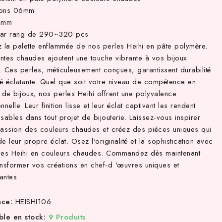
ions 06mm
.8mm
par rang de 290~320 pcs
z la palette enflammée de nos perles Heihi en pâte polymère.
intes chaudes ajoutent une touche vibrante à vos bijoux
e. Ces perles, méticuleusement conçues, garantissent durabilité
té éclatante. Quel que soit votre niveau de compétence en
 de bijoux, nos perles Heihi offrent une polyvalence
nnelle. Leur finition lisse et leur éclat captivant les rendent
sables dans tout projet de bijouterie. Laissez-vous inspirer
passion des couleurs chaudes et créez des pièces uniques qui
 de leur propre éclat. Osez l'originalité et la sophistication avec
les Heihi en couleurs chaudes. Commandez dès maintenant
ansformer vos créations en chef-d 'œuvres uniques et
antes
nce:
HEISHI106
ble en stock:
9 Produits