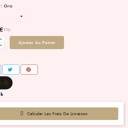
: Gris
 €
TTC
Ajouter Au Panier
ck
Calculer Les Frais De Livraison