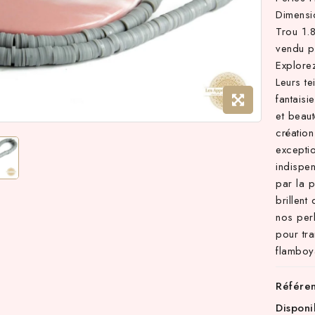
Dimens
Trou 1
vendu 
Explore
Leurs te
fantaisi
et beau
création
exceptio
indispen
par la 
brillent
nos per
pour tr
flamboy
Référe
Disponi