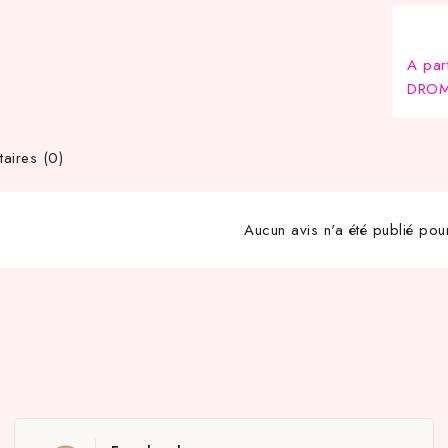
A par
DROM-
ires (0)
Aucun avis n'a été publié pou